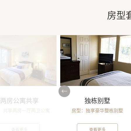
房型
两房公寓共享
独栋别墅
：共享两房一厅两卫公寓
房型：独享豪华整栋别墅
查看更多
查看更多