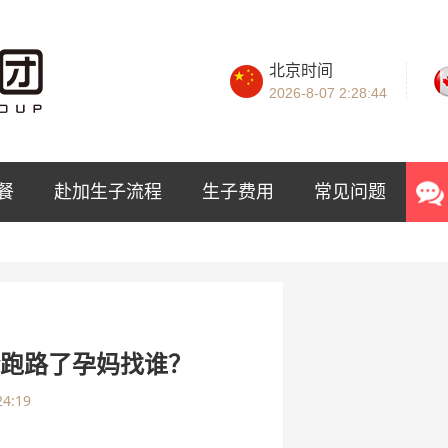
北京时间
2026-8-07
2:28:45
餐
赴加生子流程
生子费用
常见问题
介跑路了孕妈找谁？
24:19