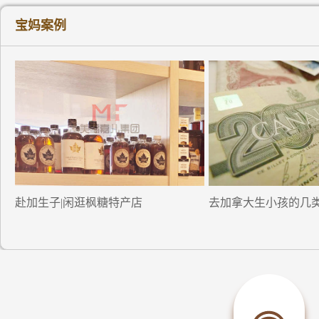
宝妈案例
赴加生子|闲逛枫糖特产店
去加拿大生小孩的几