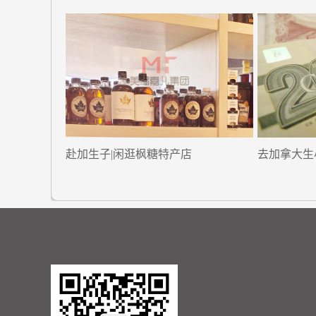
赴加生子|闲逛枫糖特产店
去加拿大生