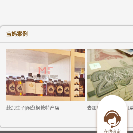
宝妈案例
赴加生子|闲逛枫糖特产店
去加拿大生小孩的几
在线咨询