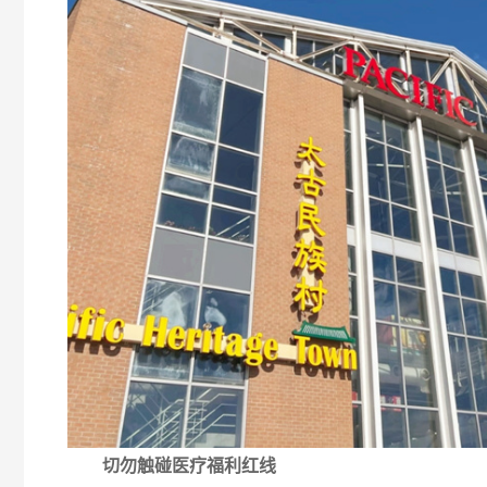
切勿
触碰医疗福利红线