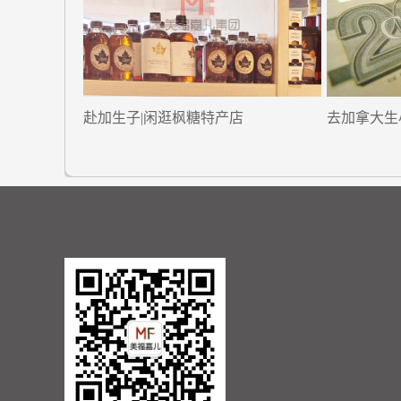
赴加生子|闲逛枫糖特产店
去加拿大生