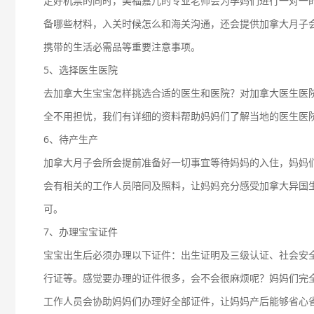
定好机票的同时，美福嘉儿的专业老师会为孕妈们进行一对一
备哪些材料，入关时候怎么和海关沟通，还会提供加拿大月子
携带的生活必需品等重要注意事项。
5、选择医生医院
去加拿大生宝宝怎样挑选合适的医生和医院？对加拿大医生医
全不用担忧，我们有详细的资料帮助妈妈们了解当地的医生医
6、待产生产
加拿大月子会所会提前准备好一切事宜等待妈妈的入住，妈妈
会有相关的工作人员陪同及照料，让妈妈充分感受加拿大异国
可。
7、办理宝宝证件
宝宝出生后必须办理以下证件：出生证明及三级认证、社会安
行证等。感觉要办理的证件很多，会不会很麻烦呢？妈妈们完
工作人员会协助妈妈们办理好全部证件，让妈妈产后能够省心