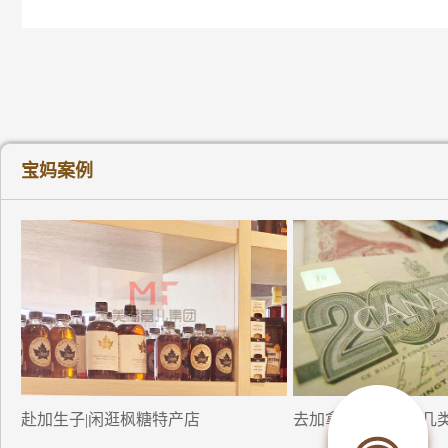
宝妈案例
赴加生子|闲逛枫糖特产店
去加拿大生小孩的几