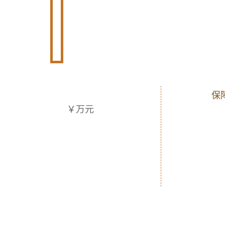
保
￥
万元