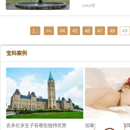
1208点赞
1...
<<
44
45
46
47
48
49
宝妈案例
去多伦多生子有哪些独特优势
加拿大生子，如何保