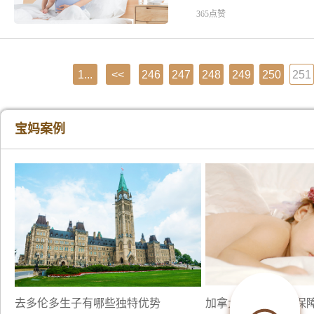
365点赞
1...
<<
246
247
248
249
250
251
宝妈案例
去多伦多生子有哪些独特优势
加拿大生子，如何保